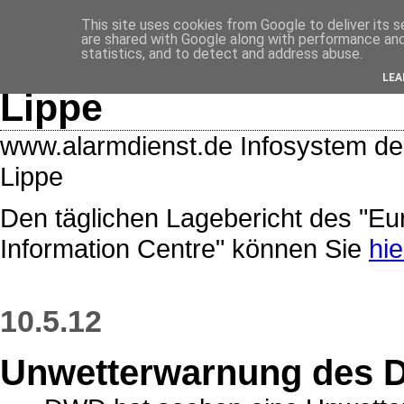
<$BlogRSDUrl$>
This site uses cookies from Google to deliver its s
are shared with Google along with performance and 
Lage- und Alarmdiens
statistics, and to detect and address abuse.
LEA
Lippe
www.alarmdienst.de Infosystem de
Lippe
Den täglichen Lagebericht des "E
Information Centre" können Sie
hie
10.5.12
Unwetterwarnung des