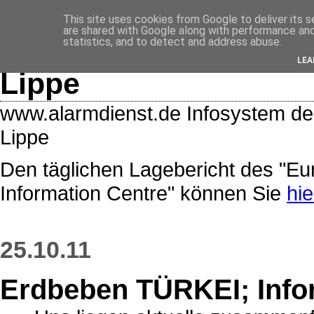
<$BlogRSDUrl$>
This site uses cookies from Google to deliver its s
are shared with Google along with performance and 
Lage- und Alarmdiens
statistics, and to detect and address abuse.
LEA
Lippe
www.alarmdienst.de Infosystem de
Lippe
Den täglichen Lagebericht des "E
Information Centre" können Sie
hie
25.10.11
Erdbeben TÜRKEI; Info