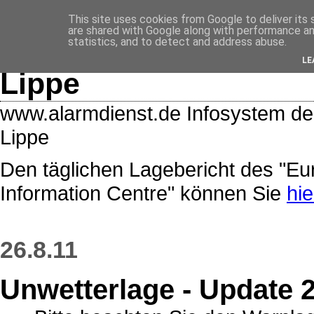
<$BlogRSDUrl$>
This site uses cookies from Google to deliver its 
are shared with Google along with performance and
Lage- und Alarmdiens
statistics, and to detect and address abuse.
LE
Lippe
www.alarmdienst.de Infosystem de
Lippe
Den täglichen Lagebericht des "E
Information Centre" können Sie
hie
26.8.11
Unwetterlage - Update