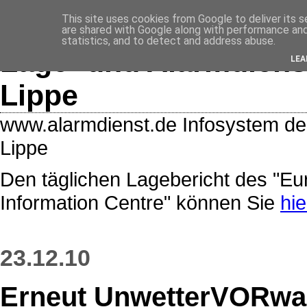
<$BlogRSDUrl$>
This site uses cookies from Google to deliver its s
are shared with Google along with performance and 
statistics, and to detect and address abuse.
Lage- und Alarmdiens
LEA
Lippe
www.alarmdienst.de Infosystem de
Lippe
Den täglichen Lagebericht des "E
Information Centre" können Sie
hie
23.12.10
Erneut UnwetterVORwar