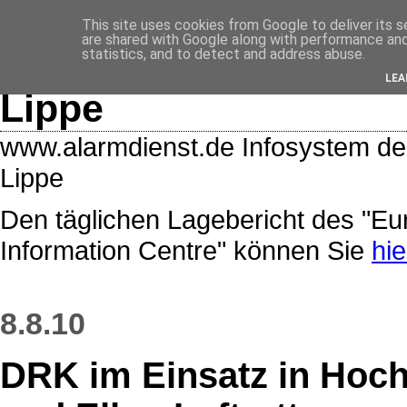
<$BlogRSDUrl$>
This site uses cookies from Google to deliver its s
are shared with Google along with performance and 
Lage- und Alarmdiens
statistics, and to detect and address abuse.
LEA
Lippe
www.alarmdienst.de Infosystem de
Lippe
Den täglichen Lagebericht des "E
Information Centre" können Sie
hie
8.8.10
DRK im Einsatz in Hoc